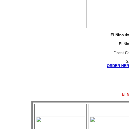
El Nino 4
El Ni
Finest Ca
S
ORDER HER
El N