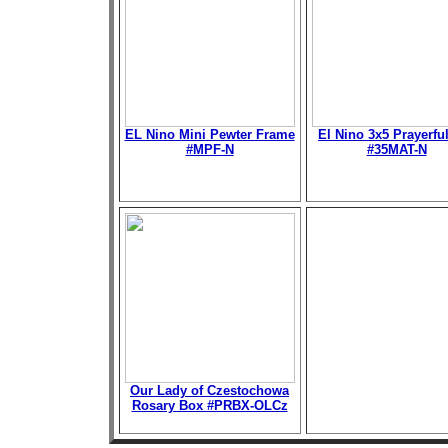
EL Nino Mini Pewter Frame
El Nino 3x5 Prayerfu
#MPF-N
#35MAT-N
Our Lady of Czestochowa
Rosary Box #PRBX-OLCz